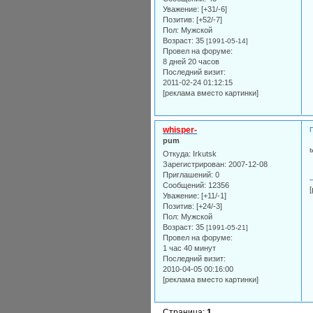
Уважение:
[+31/-6]
Позитив:
[+52/-7]
Пол:
Мужской
Возраст:
35
[1991-05-14]
Провел на форуме:
8 дней 20 часов
Последний визит:
2011-02-24 01:12:15
[реклама вместо картинки]
whisper-
pum
Откуда:
Irkutsk
Зарегистрирован
: 2007-12-08
Приглашений:
0
Сообщений:
12356
Уважение:
[+11/-1]
Позитив:
[+24/-3]
Пол:
Мужской
Возраст:
35
[1991-05-21]
Провел на форуме:
1 час 40 минут
Последний визит:
2010-04-05 00:16:00
[реклама вместо картинки]
Страница:
1