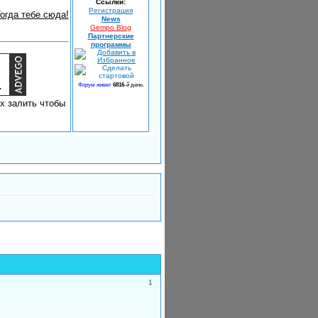
Ссылки:
Регистрация
гда тебе сюда!
News
Gempo Blog
Партнерские
программы
Форум живет
6816
-й день.
х залить чтобы
1