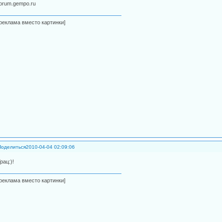
forum.gempo.ru
[реклама вместо картинки]
Поделиться
2010-04-04 02:09:06
рац:)!
[реклама вместо картинки]