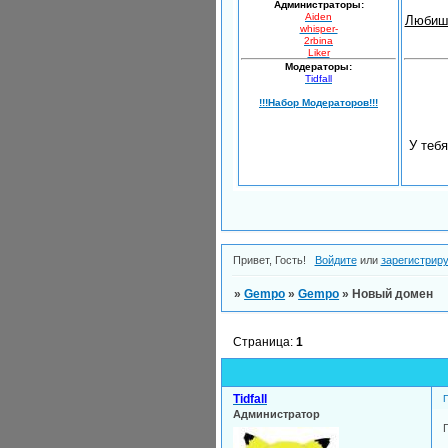
Администраторы:
Aiden
Любишь
whisper-
2rbina
Liker
Модераторы:
Tidfall
!!!Набор Модераторов!!!
У теб
Привет, Гость!
Войдите
или
зарегистрир
»
Gempo
»
Gempo
»
Новый домен
Страница:
1
Tidfall
Администратор