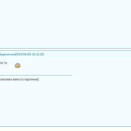
Поделиться
2010-04-04 10:11:22
ыы гц
[реклама вместо картинки]