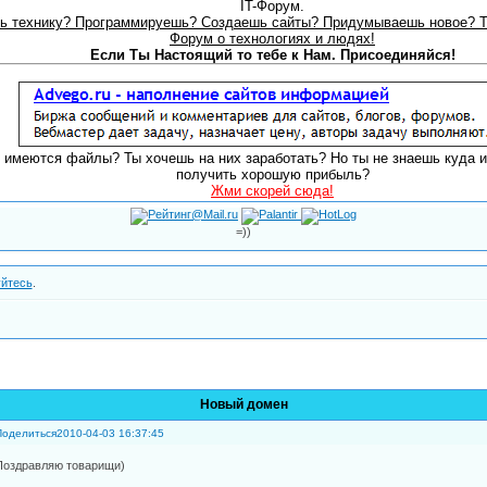
IT-Форум.
 технику? Программируешь? Создаешь сайты? Придумываешь новое? То
Форум о технологиях и людях!
Если Ты Настоящий то тебе к Нам. Присоединяйся!
я имеются файлы? Ты хочешь на них заработать? Но ты не знаешь куда и
получить хорошую прибыль?
Жми скорей сюда!
=))
уйтесь
.
Новый домен
Поделиться
2010-04-03 16:37:45
Поздравляю товарищи)