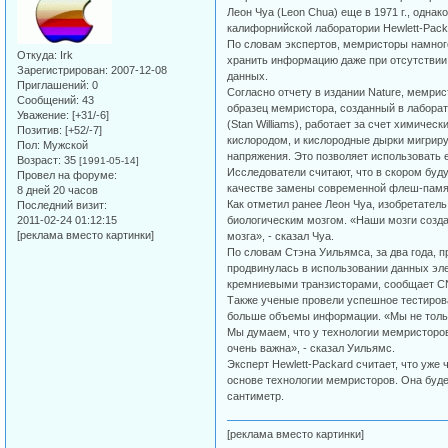
Леон Чуа (Leon Chua) еще в 1971 г., однак
калифорнийской лаборатории Hewlett-Pack
По словам экспертов, мемристоры намног
Откуда:
Irk
хранить информацию даже при отсутствии э
Зарегистрирован
: 2007-12-08
данных.
Приглашений:
0
Согласно отчету в издании Nature, мемри
Сообщений:
43
образец мемристора, созданный в лаборат
Уважение:
[+31/-6]
(Stan Williams), работает за счет химиче
Позитив:
[+52/-7]
кислородом, и кислородные дырки мигриру
Пол:
Мужской
напряжения. Это позволяет использовать е
Возраст:
35
[1991-05-14]
Исследователи считают, что в скором буд
Провел на форуме:
качестве замены современной флеш-памят
8 дней 20 часов
Как отметил ранее Леон Чуа, изобретател
Последний визит:
2011-02-24 01:12:15
биологическим мозгом. «Наши мозги созда
[реклама вместо картинки]
мозга», - сказал Чуа.
По словам Стэна Уильямса, за два года, 
продвинулась в использовании данных эле
кремниевыми транзисторами, сообщает CN
Также ученые провели успешное тестирова
больше объемы информации. «Мы не тольк
Мы думаем, что у технологии мемристоров 
очень важна», - сказал Уильямс.
Эксперт Hewlett-Packard считает, что уже
основе технологии мемристоров. Она буд
сантиметр.
[реклама вместо картинки]