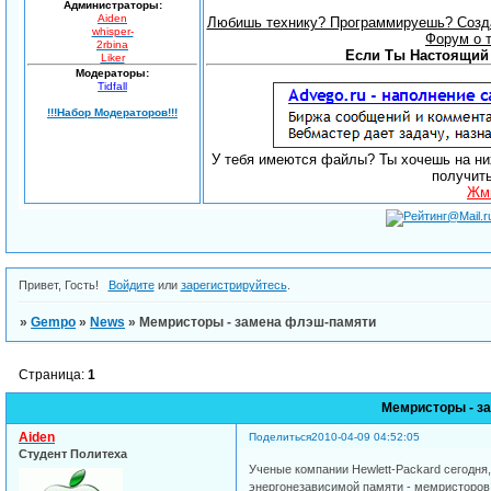
Администраторы:
Aiden
Любишь технику? Программируешь? Созда
whisper-
Форум о 
2rbina
Если Ты Настоящий 
Liker
Модераторы:
Tidfall
!!!Набор Модераторов!!!
У тебя имеются файлы? Ты хочешь на них
получит
Жми
Привет, Гость!
Войдите
или
зарегистрируйтесь
.
»
Gempo
»
News
»
Мемристоры - замена флэш-памяти
Страница:
1
Мемристоры - з
Aiden
Поделиться
2010-04-09 04:52:05
Студент Политеха
Ученые компании Hewlett-Packard сегодня
энергонезависимой памяти - мемристоров