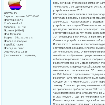
пары активных стереоочков компания Sams
телевизоров с сегодняшнего дня, 10 марта
устройства в июне 2010 г.
Откуда:
Irk
Российский рынок является для производи
Зарегистрирован
: 2007-12-08
поступать в продажу с небольшим отрыво
Приглашений:
0
апреле 2010 г. Как рассказали в представ
Сообщений:
43
устройств: две модели ЖК-телевизоров со
Уважение:
[+31/-6]
две модели плазменных телевизоров. Вмес
Позитив:
[+52/-7]
соответствующий Blu-ray-плеер. В россий
Пол:
Мужской
3D-телевизоров в начале лета. При этом р
Возраст:
35
[1991-05-14]
Стоимость устройств в компании сообщить
Провел на форуме:
В комплекте с новыми телевизорами буду
8 дней 20 часов
светофильтров оснащены электронными зат
Последний визит:
2011-02-24 01:12:15
зрителя попеременно. Очки синхронизирую
[реклама вместо картинки]
левый глаз изображение, предназначенного
небольшого различия в парных изображен
Недостатком данного метода является отн
необходимость периодической зарядки. Кр
ожидается, что первоначально 3D станет у
на $500 больше в сравнении с традиционн
Несмотря на то, что технология была раз
Ожидается, что именно 2010 г. станет пер
технику. Согласно прогнозу аналитической 
по сравнению с приблизительно 200 тыс. т
таких приемников останется достаточно м
итогам текущего года прогнозируются на о
Помимо выпуска соответствующей техники
Samsung, например, принимает участие в 