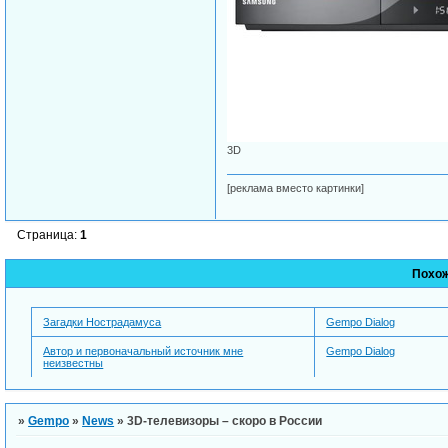
3D
[реклама вместо картинки]
Страница:
1
Похо
Загадки Нострадамуса
Gempo Dialog
Автор и первоначальный источник мне
Gempo Dialog
неизвестны
»
Gempo
»
News
»
3D-телевизоры – скоро в России