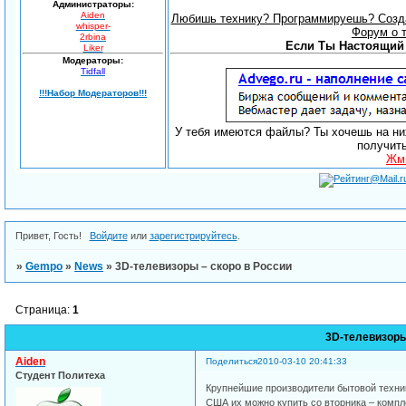
Администраторы:
Aiden
Любишь технику? Программируешь? Созда
whisper-
Форум о 
2rbina
Если Ты Настоящий 
Liker
Модераторы:
Tidfall
!!!Набор Модераторов!!!
У тебя имеются файлы? Ты хочешь на них
получит
Жми
Привет, Гость!
Войдите
или
зарегистрируйтесь
.
»
Gempo
»
News
»
3D-телевизоры – скоро в России
Страница:
1
3D-телевизоры
Aiden
Поделиться
2010-03-10 20:41:33
Студент Политеха
Крупнейшие производители бытовой техник
США их можно купить со вторника – компле