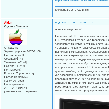
http://cnews.ru/news/top/index.shtml?2010/0
[реклама вместо картинки]
Aiden
Поделиться
2010-03-22 20:01:15
Студент Политеха
А ведь правда скоро!)
Первыми Full HD-телевизорами Samsung с
LED-телевизоры, то есть ЖК-телевизоры, 
торцевого типа, когда источники света на
Откуда:
Irk
уменьшить толщину телевизора, которая в 
Зарегистрирован
: 2007-12-08
Выполненные в концепции Crystal Design,
Приглашений:
0
обновления экрана до 200 Гц, и процессо
Сообщений:
43
конвертировать стандартное двумерное из
Уважение:
[+31/-6]
позволяют записать любую телепередачу и
Позитив:
[+52/-7]
воспроизводить файлы с USB-носителей. Н
Пол:
Мужской
данной службой, необходимо дополнитель
Возраст:
35
[1991-05-14]
ЖК-телевизоры Samsung серии 7000 предс
Провел на форуме:
продаже в апреле 2010 г. по цене 84990 р
8 дней 20 часов
активные 3D-очки, в том числе разные по 
Последний визит:
работающие на батарейках, так и те, кото
2011-02-24 01:12:15
месяца после начала продаж российские п
[реклама вместо картинки]