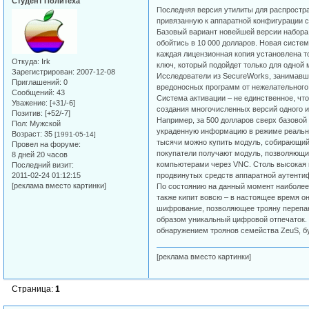
Студент Политеха
Последняя версия утилиты для распростр
привязанную к аппаратной конфигурации си
Базовый вариант новейшей версии набора 
обойтись в 10 000 долларов. Новая систе
каждая лицензионная копия установлена т
Откуда:
Irk
ключ, который подойдет только для одной
Зарегистрирован
: 2007-12-08
Исследователи из SecureWorks, занимавш
Приглашений:
0
вредоносных программ от нежелательного
Сообщений:
43
Система активации – не единственное, что
Уважение:
[+31/-6]
создания многочисленных версий одного 
Позитив:
[+52/-7]
Например, за 500 долларов сверх базово
Пол:
Мужской
украденную информацию в режиме реально
Возраст:
35
[1991-05-14]
тысячи можно купить модуль, собирающий 
Провел на форуме:
покупатели получают модуль, позволяющ
8 дней 20 часов
компьютерами через VNC. Столь высокая ц
Последний визит:
2011-02-24 01:12:15
продвинутых средств аппаратной аутентиф
[реклама вместо картинки]
По состоянию на данный момент наиболее 
также кипит вовсю – в настоящее время о
шифрование, позволяющее трояну перепако
образом уникальный цифровой отпечаток. 
обнаружением троянов семейства ZeuS, б
[реклама вместо картинки]
Страница:
1