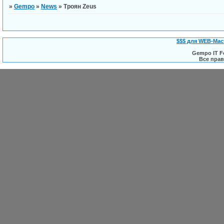
»
Gempo
»
News
»
Троян Zeus
$$$ для WEB-Мас
Gempo IT F
Все пра