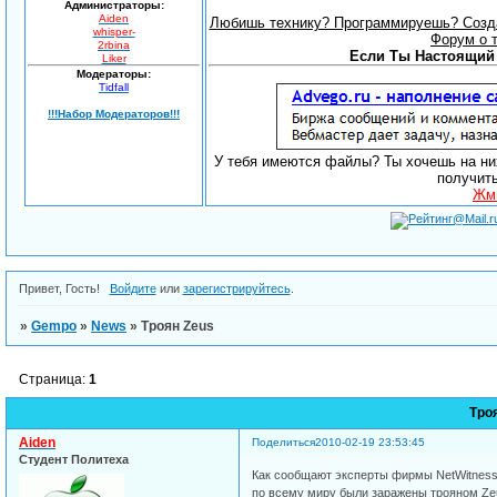
Администраторы:
Aiden
Любишь технику? Программируешь? Созда
whisper-
Форум о 
2rbina
Если Ты Настоящий 
Liker
Модераторы:
Tidfall
!!!Набор Модераторов!!!
У тебя имеются файлы? Ты хочешь на них
получит
Жми
Привет, Гость!
Войдите
или
зарегистрируйтесь
.
»
Gempo
»
News
»
Троян Zeus
Страница:
1
Тро
Aiden
Поделиться
2010-02-19 23:53:45
Студент Политеха
Как сообщают эксперты фирмы NetWitness,
по всему миру были заражены трояном Zeu