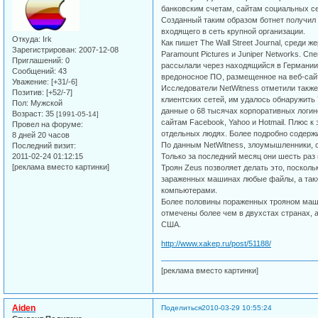
банковским счетам, сайтам социальных с
Созданный таким образом ботнет получил 
входящего в сеть крупной организации.
Откуда:
Irk
Как пишет The Wall Street Journal, среди ж
Зарегистрирован
: 2007-12-08
Paramount Pictures и Juniper Networks. С
Приглашений:
0
рассылали через находящийся в Германии
Сообщений:
43
вредоносное ПО, размещенное на веб-сай
Уважение:
[+31/-6]
Исследователи NetWitness отметили также,
Позитив:
[+52/-7]
клиентских сетей, им удалось обнаружить
Пол:
Мужской
данные о 68 тысячах корпоративных логин
Возраст:
35
[1991-05-14]
сайтам Facebook, Yahoo и Hotmail. Плюс 
Провел на форуме:
отдельных людях. Более подробно содерж
8 дней 20 часов
По данным NetWitness, злоумышленники, 
Последний визит:
2011-02-24 01:12:15
Только за последний месяц они шесть раз
[реклама вместо картинки]
Троян Zeus позволяет делать это, поскол
зараженных машинах любые файлы, а так
компьютерами.
Более половины пораженных трояном маши
отмечены более чем в двухстах странах, 
США.
http://www.xakep.ru/post/51188/
[реклама вместо картинки]
Aiden
Поделиться
2010-03-29 10:55:24