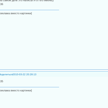
На самом деле это написал я от его имени))
636
[реклама вместо картинки]
Поделиться
2010-03-22 20:28:13
635
[реклама вместо картинки]