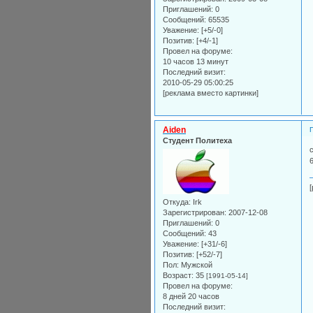
Приглашений:
0
Сообщений:
65535
Уважение:
[+5/-0]
Позитив:
[+4/-1]
Провел на форуме:
10 часов 13 минут
Последний визит:
2010-05-29 05:00:25
[реклама вместо картинки]
Aiden
Студент Политеха
Откуда:
Irk
Зарегистрирован
: 2007-12-08
Приглашений:
0
Сообщений:
43
Уважение:
[+31/-6]
Позитив:
[+52/-7]
Пол:
Мужской
Возраст:
35
[1991-05-14]
Провел на форуме:
8 дней 20 часов
Последний визит: