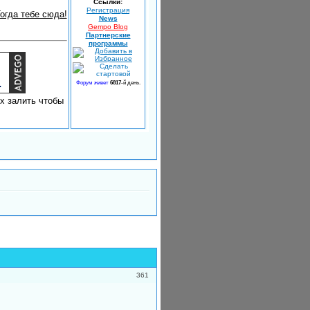
Ссылки:
Регистрация
гда тебе сюда!
News
Gempo Blog
Партнерские
программы
Форум живет
6817
-й день.
х залить чтобы
361