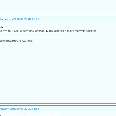
Поделиться
2010-03-22 01:39:01
637
Да это гон) Он не даст нам бобла) Пусть хотя бы в фонд форума закинет)
[реклама вместо картинки]
Поделиться
2010-03-22 20:01:58