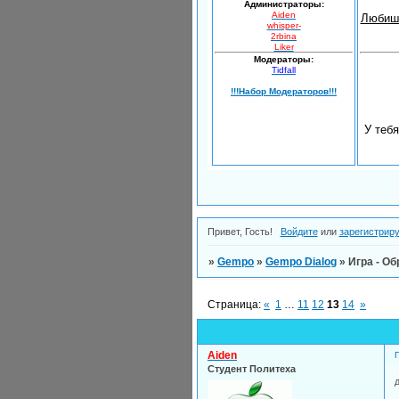
Администраторы:
Aiden
Любишь
whisper-
2rbina
Liker
Модераторы:
Tidfall
!!!Набор Модераторов!!!
У теб
Привет, Гость!
Войдите
или
зарегистрир
»
Gempo
»
Gempo Dialog
»
Игра - О
Страница:
«
1
…
11
12
13
14
»
Aiden
Студент Политеха