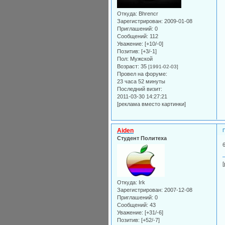
Откуда:
Bhrencr
Зарегистрирован
: 2009-01-08
Приглашений:
0
Сообщений:
112
Уважение:
[+10/-0]
Позитив:
[+3/-1]
Пол:
Мужской
Возраст:
35
[1991-02-03]
Провел на форуме:
23 часа 52 минуты
Последний визит:
2011-03-30 14:27:21
[реклама вместо картинки]
Aiden
Студент Политеха
Откуда:
Irk
Зарегистрирован
: 2007-12-08
Приглашений:
0
Сообщений:
43
Уважение:
[+31/-6]
Позитив:
[+52/-7]