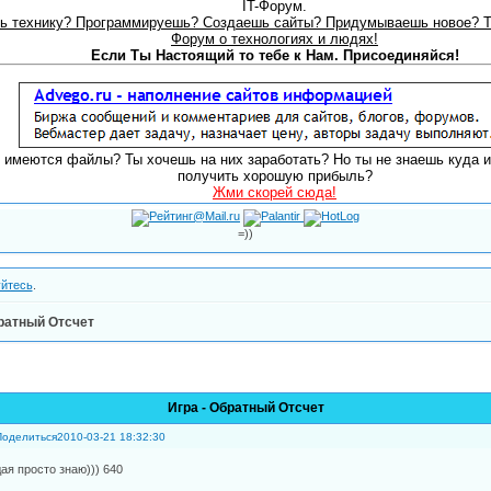
IT-Форум.
 технику? Программируешь? Создаешь сайты? Придумываешь новое? То
Форум о технологиях и людях!
Если Ты Настоящий то тебе к Нам. Присоединяйся!
я имеются файлы? Ты хочешь на них заработать? Но ты не знаешь куда и
получить хорошую прибыль?
Жми скорей сюда!
=))
уйтесь
.
братный Отсчет
Игра - Обратный Отсчет
Поделиться
2010-03-21 18:32:30
дая просто знаю))) 640