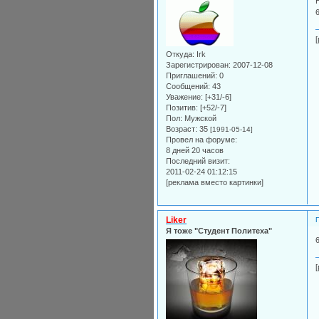
Откуда:
Irk
Зарегистрирован
: 2007-12-08
Приглашений:
0
Сообщений:
43
Уважение:
[+31/-6]
Позитив:
[+52/-7]
Пол:
Мужской
Возраст:
35
[1991-05-14]
Провел на форуме:
8 дней 20 часов
Последний визит:
2011-02-24 01:12:15
[реклама вместо картинки]
Liker
Я тоже "Студент Политеха"