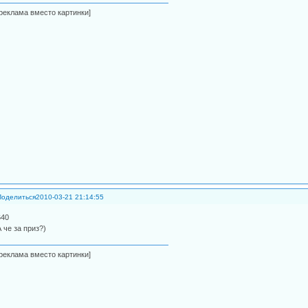
[реклама вместо картинки]
Поделиться
2010-03-21 21:14:55
640
А че за приз?)
[реклама вместо картинки]