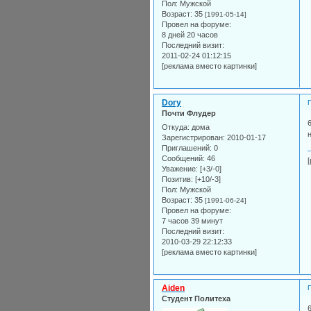
Пол:
Мужской
Возраст:
35
[1991-05-14]
Провел на форуме:
8 дней 20 часов
Последний визит:
2011-02-24 01:12:15
[реклама вместо картинки]
Dory
Почти Флудер
Откуда:
дома
Зарегистрирован
: 2010-01-17
Приглашений:
0
Сообщений:
46
Уважение:
[+3/-0]
Позитив:
[+10/-3]
Пол:
Мужской
Возраст:
35
[1991-06-24]
Провел на форуме:
7 часов 39 минут
Последний визит:
2010-03-29 22:12:33
[реклама вместо картинки]
Aiden
Студент Политеха