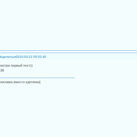
Поделиться
2010-03-22 00:52:40
смотри первый пост))
638
[реклама вместо картинки]