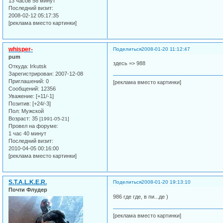
13 часов 58 минут
Последний визит:
2008-02-12 05:17:35
[реклама вместо картинки]
whisper-
Поделиться
2008-01-20 11:12:47
pum
здесь => 988
Откуда:
Irkutsk
Зарегистрирован
: 2007-12-08
Приглашений:
0
[реклама вместо картинки]
Сообщений:
12356
Уважение:
[+11/-1]
Позитив:
[+24/-3]
Пол:
Мужской
Возраст:
35
[1991-05-21]
Провел на форуме:
1 час 40 минут
Последний визит:
2010-04-05 00:16:00
[реклама вместо картинки]
S.T.A.L.K.E.R.
Поделиться
2008-01-20 19:13:10
Почти Флудер
986 где где, в пи...де )
[реклама вместо картинки]