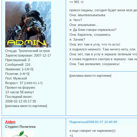
=> 981 =)
прикол пацаны, сегодня будит меня моя де
Она: авыпвапывапыва
я: Чего?
Она: апыапывап...
я: Да блин говори нормально?
Она: Каратель, сохранись.
я: Зачем?
Она: вот там в углу, что-то есть!
я поднялся немного: Там ничего нету, спи.
Откуда:
Тропический остров
Она: нет, там в углу в зеркале зелёным что
Зарегистрирован
: 2007-12-17
я снова поднялся смотрю в зеркало: там ни
Приглашений:
0
Она: Там аномалия, сохранись!
Сообщений:
116
Уважение:
[+14/-0]
Позитив:
[+4/-0]
[реклама вместо картинки]
Пол:
Мужской
Возраст:
37
[1989-01-17]
Провел на форуме:
13 часов 58 минут
Последний визит:
2008-02-12 05:17:35
[реклама вместо картинки]
Aiden
Поделиться
2008-01-27 10:40:30
Студент Политеха
а еще говорит не наркоман)))
+1