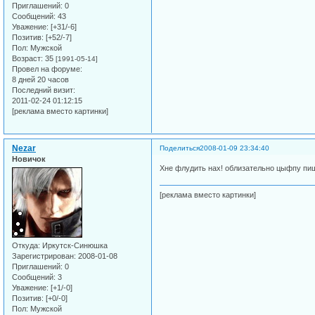
Приглашений:
0
Сообщений:
43
Уважение:
[+31/-6]
Позитив:
[+52/-7]
Пол:
Мужской
Возраст:
35
[1991-05-14]
Провел на форуме:
8 дней 20 часов
Последний визит:
2011-02-24 01:12:15
[реклама вместо картинки]
Nezar
Поделиться
2008-01-09 23:34:40
Новичок
Хне флудить нах! облизательно цыфпу пиши
[реклама вместо картинки]
Откуда:
Иркутск-Синюшка
Зарегистрирован
: 2008-01-08
Приглашений:
0
Сообщений:
3
Уважение:
[+1/-0]
Позитив:
[+0/-0]
Пол:
Мужской