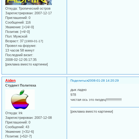
Откуда:
Тропический остров
Зарегистрирован
: 2007-12-17
Приглашений:
0
Сообщений:
116
Уважение:
[+14/-0]
Позитив:
[+4/-0]
Пол:
Мужской
Возраст:
37
[1989-01-17]
Провел на форуме:
13 часов 58 минут
Последний визит:
2008-02-12 05:17:35
[реклама вместо картинки]
Aiden
Поделиться
2008-01-28 14:20:29
Студент Политеха
дык ладно
978
чистая ось это пиздец!!!!!!!!!!!!!!!!!
[реклама вместо картинки]
Откуда:
Irk
Зарегистрирован
: 2007-12-08
Приглашений:
0
Сообщений:
43
Уважение:
[+31/-6]
Позитив:
[+52/-7]