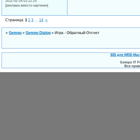
2011-02-24 01:12:15
[реклама вместо картинки]
Страница:
1
2
3
…
14
»
»
Gempo
»
Gempo Dialog
»
Игра - Обратный Отсчет
$$$ для WEB-Мас
Gempo IT F
Все пра