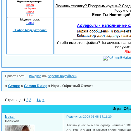
Администраторы:
Aiden
Любишь технику? Программируешь? Созда
whisper-
Форум о 
2rbina
Если Ты Настоящий 
Liker
Модераторы:
Tidfall
!!!Набор Модераторов!!!
У тебя имеются файлы? Ты хочешь на них
получит
Жми
Привет, Гость!
Войдите
или
зарегистрируйтесь
.
»
Gempo
»
Gempo Dialog
»
Игра - Обратный Отсчет
Страница:
1
2
3
…
14
»
Игра - Об
Nezar
Поделиться
2008-01-08 14:11:20
Новичок
Так как у нас оч мало нуроду..начнем с 100
ЗЫ. кто не знает- в каждом сообщении на