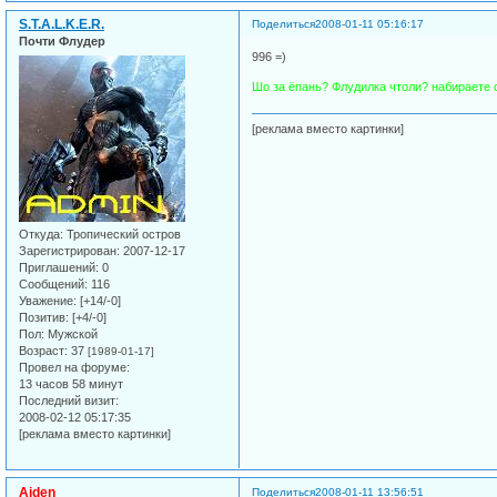
S.T.A.L.K.E.R.
Поделиться
2008-01-11 05:16:17
Почти Флудер
996 =)
Шо за ёпань? Флудилка чтоли? набираете с
[реклама вместо картинки]
Откуда:
Тропический остров
Зарегистрирован
: 2007-12-17
Приглашений:
0
Сообщений:
116
Уважение:
[+14/-0]
Позитив:
[+4/-0]
Пол:
Мужской
Возраст:
37
[1989-01-17]
Провел на форуме:
13 часов 58 минут
Последний визит:
2008-02-12 05:17:35
[реклама вместо картинки]
Aiden
Поделиться
2008-01-11 13:56:51