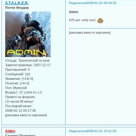
S.T.A.L.K.E.R.
Поделиться
2008-01-31 09:18:28
Почти Флудер
Aiden
975 нет тебе пох!
[реклама вместо картинки]
Откуда:
Тропический остров
Зарегистрирован
: 2007-12-17
Приглашений:
0
Сообщений:
116
Уважение:
[+14/-0]
Позитив:
[+4/-0]
Пол:
Мужской
Возраст:
37
[1989-01-17]
Провел на форуме:
13 часов 58 минут
Последний визит:
2008-02-12 05:17:35
[реклама вместо картинки]
Aiden
Поделиться
2008-01-31 15:41:29
Студент Политеха