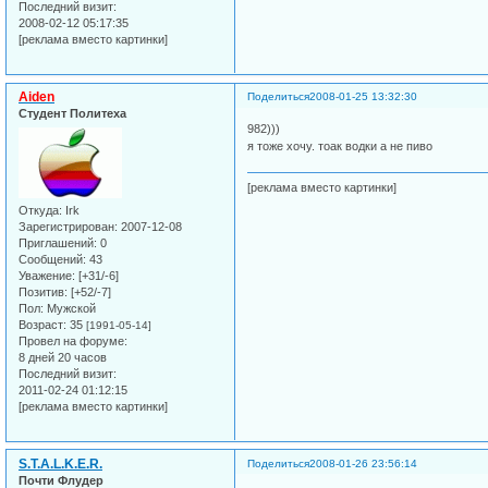
Последний визит:
2008-02-12 05:17:35
[реклама вместо картинки]
Aiden
Поделиться
2008-01-25 13:32:30
Студент Политеха
982)))
я тоже хочу. тоак водки а не пиво
[реклама вместо картинки]
Откуда:
Irk
Зарегистрирован
: 2007-12-08
Приглашений:
0
Сообщений:
43
Уважение:
[+31/-6]
Позитив:
[+52/-7]
Пол:
Мужской
Возраст:
35
[1991-05-14]
Провел на форуме:
8 дней 20 часов
Последний визит:
2011-02-24 01:12:15
[реклама вместо картинки]
S.T.A.L.K.E.R.
Поделиться
2008-01-26 23:56:14
Почти Флудер