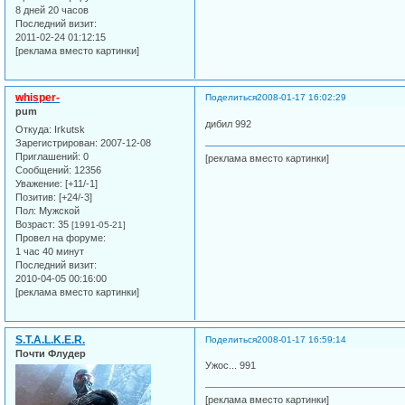
8 дней 20 часов
Последний визит:
2011-02-24 01:12:15
[реклама вместо картинки]
whisper-
Поделиться
2008-01-17 16:02:29
pum
дибил 992
Откуда:
Irkutsk
Зарегистрирован
: 2007-12-08
Приглашений:
0
[реклама вместо картинки]
Сообщений:
12356
Уважение:
[+11/-1]
Позитив:
[+24/-3]
Пол:
Мужской
Возраст:
35
[1991-05-21]
Провел на форуме:
1 час 40 минут
Последний визит:
2010-04-05 00:16:00
[реклама вместо картинки]
S.T.A.L.K.E.R.
Поделиться
2008-01-17 16:59:14
Почти Флудер
Ужос... 991
[реклама вместо картинки]