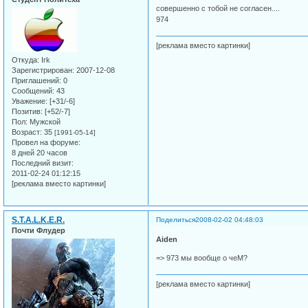
совершенно с тобой не согласен....
974
[реклама вместо картинки]
Откуда:
Irk
Зарегистрирован
: 2007-12-08
Приглашений:
0
Сообщений:
43
Уважение:
[+31/-6]
Позитив:
[+52/-7]
Пол:
Мужской
Возраст:
35
[1991-05-14]
Провел на форуме:
8 дней 20 часов
Последний визит:
2011-02-24 01:12:15
[реклама вместо картинки]
S.T.A.L.K.E.R.
Поделиться
2008-02-02 04:48:03
Почти Флудер
Aiden
=> 973 мы вообще о чеМ?
[реклама вместо картинки]