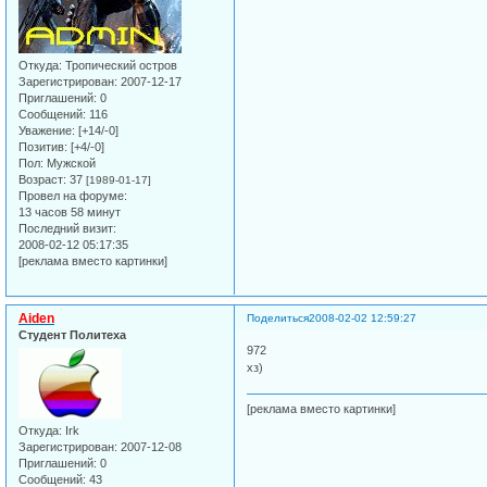
Откуда:
Тропический остров
Зарегистрирован
: 2007-12-17
Приглашений:
0
Сообщений:
116
Уважение:
[+14/-0]
Позитив:
[+4/-0]
Пол:
Мужской
Возраст:
37
[1989-01-17]
Провел на форуме:
13 часов 58 минут
Последний визит:
2008-02-12 05:17:35
[реклама вместо картинки]
Aiden
Поделиться
2008-02-02 12:59:27
Студент Политеха
972
хз)
[реклама вместо картинки]
Откуда:
Irk
Зарегистрирован
: 2007-12-08
Приглашений:
0
Сообщений:
43