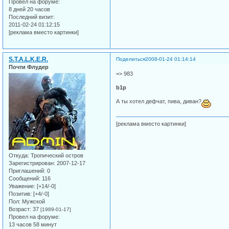
Провел на форуме:
8 дней 20 часов
Последний визит:
2011-02-24 01:12:15
[реклама вместо картинки]
S.T.A.L.K.E.R.
Поделиться
2008-01-24 01:14:14
Почти Флудер
=> 983
b1p
А ты хотел дефчат, пива, диван?
[реклама вместо картинки]
Откуда:
Тропический остров
Зарегистрирован
: 2007-12-17
Приглашений:
0
Сообщений:
116
Уважение:
[+14/-0]
Позитив:
[+4/-0]
Пол:
Мужской
Возраст:
37
[1989-01-17]
Провел на форуме:
13 часов 58 минут