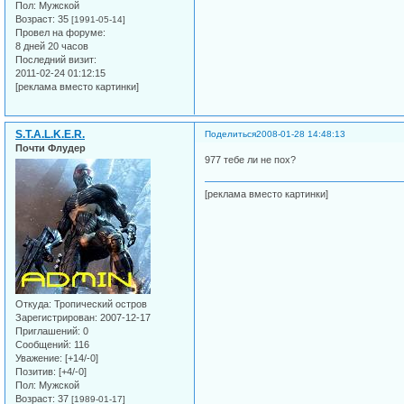
Пол:
Мужской
Возраст:
35
[1991-05-14]
Провел на форуме:
8 дней 20 часов
Последний визит:
2011-02-24 01:12:15
[реклама вместо картинки]
S.T.A.L.K.E.R.
Поделиться
2008-01-28 14:48:13
Почти Флудер
977 тебе ли не пох?
[реклама вместо картинки]
Откуда:
Тропический остров
Зарегистрирован
: 2007-12-17
Приглашений:
0
Сообщений:
116
Уважение:
[+14/-0]
Позитив:
[+4/-0]
Пол:
Мужской
Возраст:
37
[1989-01-17]