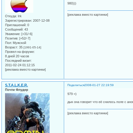
980)))
[реклама вместо картинки]
Откуда:
Irk
Зарегистрирован
: 2007-12-08
Приглашений:
0
Сообщений:
43
Уважение:
[+31/-6]
Позитив:
[+52/-7]
Пол:
Мужской
Возраст:
35
[1991-05-14]
Провел на форуме:
8 дней 20 часов
Последний визит:
2011-02-24 01:12:15
[реклама вместо картинки]
S.T.A.L.K.E.R.
Поделиться
2008-01-27 22:19:59
Почти Флудер
979 =)
дык она говорит что её снилось поле с ан
[реклама вместо картинки]