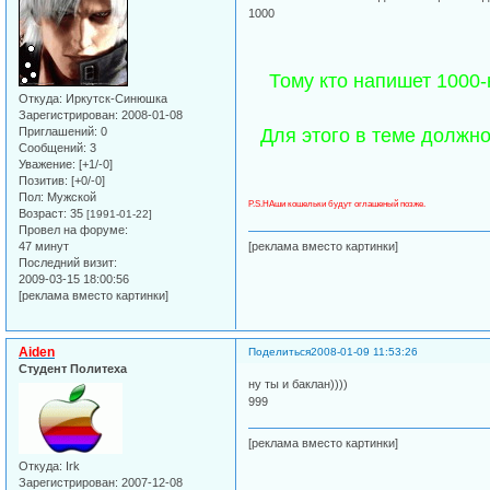
1000
Тому кто напишет 1000
Откуда:
Иркутск-Синюшка
Зарегистрирован
: 2008-01-08
Приглашений:
0
Для этого в теме должн
Сообщений:
3
Уважение:
[+1/-0]
Позитив:
[+0/-0]
Пол:
Мужской
P.S.НАши кошельки будут оглашеный позже.
Возраст:
35
[1991-01-22]
Провел на форуме:
47 минут
[реклама вместо картинки]
Последний визит:
2009-03-15 18:00:56
[реклама вместо картинки]
Aiden
Поделиться
2008-01-09 11:53:26
Студент Политеха
ну ты и баклан))))
999
[реклама вместо картинки]
Откуда:
Irk
Зарегистрирован
: 2007-12-08