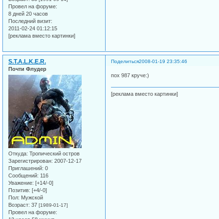
Провел на форуме:
8 дней 20 часов
Последний визит:
2011-02-24 01:12:15
[реклама вместо картинки]
S.T.A.L.K.E.R.
Поделиться
2008-01-19 23:35:46
Почти Флудер
пох 987 круче:)
[реклама вместо картинки]
Откуда:
Тропический остров
Зарегистрирован
: 2007-12-17
Приглашений:
0
Сообщений:
116
Уважение:
[+14/-0]
Позитив:
[+4/-0]
Пол:
Мужской
Возраст:
37
[1989-01-17]
Провел на форуме: